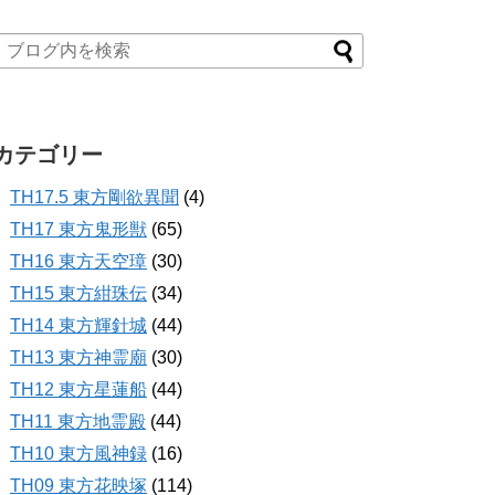
カテゴリー
TH17.5 東方剛欲異聞
(4)
TH17 東方鬼形獣
(65)
TH16 東方天空璋
(30)
TH15 東方紺珠伝
(34)
TH14 東方輝針城
(44)
TH13 東方神霊廟
(30)
TH12 東方星蓮船
(44)
TH11 東方地霊殿
(44)
TH10 東方風神録
(16)
TH09 東方花映塚
(114)