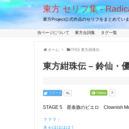
東方 セリフ集 - Radical
東方Project公式作品のセリフをまとめてい
当ページについて
東方台詞集
タグ一覧
ホーム
TH15 東方紺珠伝
東方紺珠伝 – 鈴仙・優
ツイート
0
STAGE 5 星条旗のピエロ Clownish
？？？：
きゃはははは！