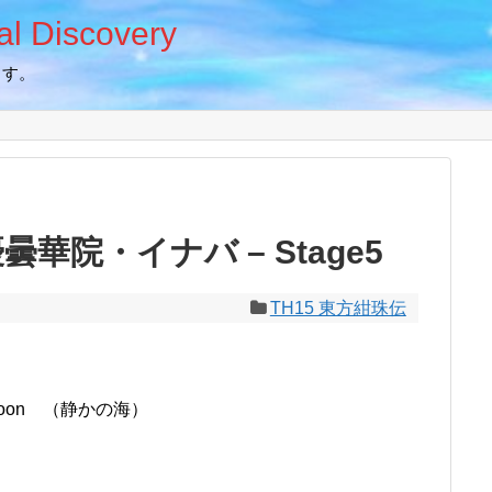
 Discovery
ます。
曇華院・イナバ – Stage5
TH15 東方紺珠伝
 Moon （静かの海）