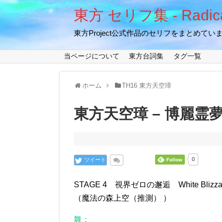
東方 セリフ集 - Radical
東方Project公式作品のセリフをまとめてい
当ページについて
東方台詞集
タグ一覧
ホーム
TH16 東方天空璋
東方天空璋 – 博麗霊夢 –
ツイート
0
STAGE 4 視界ゼロの邂逅 White Blizzard 
（魔法の森上空（推測） ）
舞：