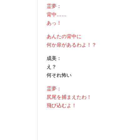
霊夢：
背中……
あっ！
あんたの背中に
何か扉があるわよ！？
成美：
え？
何それ怖い
霊夢：
尻尾を捕まえたわ！
飛び込むよ！