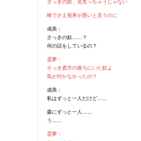
さっきの奴、見失っちゃうじゃない
唯でさえ視界が悪いと言うのに
成美：
さっきの奴……？
何の話をしているの？
霊夢：
さっき貴方の後ろにいた奴よ
気が付かなかったの？
成美：
私はずっと一人だけど……
森にずっと一人……
う……
霊夢：