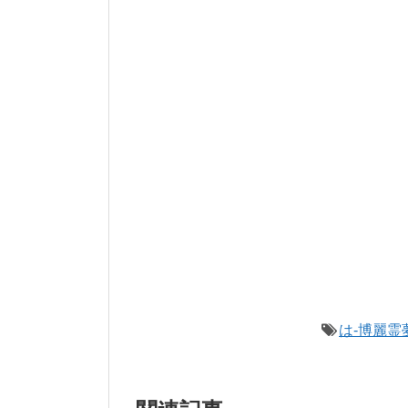
は-博麗霊