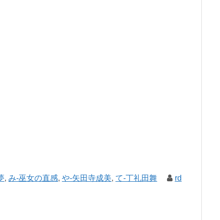
夢
,
み-巫女の直感
,
や-矢田寺成美
,
て-丁礼田舞
rd