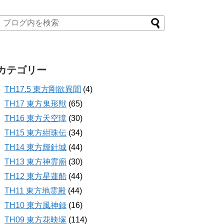
カテゴリー
TH17.5 東方剛欲異聞
(4)
TH17 東方鬼形獣
(65)
TH16 東方天空璋
(30)
TH15 東方紺珠伝
(34)
TH14 東方輝針城
(44)
TH13 東方神霊廟
(30)
TH12 東方星蓮船
(44)
TH11 東方地霊殿
(44)
TH10 東方風神録
(16)
TH09 東方花映塚
(114)