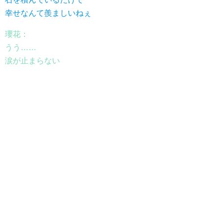
幸せなんて羨ましいねぇ
瓔花：
うう……
涙が止まらない