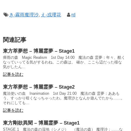
き-霧雨魔理沙
,
え-戎瓔花
rd
関連記事
東方萃夢想 – 博麗霊夢 – Stage1
瘴雨の森 Magic Realism 1st Day 14:00 魔法の森 霊夢：年々、酷く
なっていってる気がするわね。この森は。 確か、ここら辺だった様な
気がしたん...
記事を読む
東方萃夢想 – 博麗霊夢 – Stage2
魔法使いの血 Inanimation 1st Day 21:00 魔法の森 霊夢：ああも
う、すっかり暗くなっちゃったわ。魔理沙となんか遊んでたから……。
それにしても...
記事を読む
東方剛欲異聞 – 博麗霊夢 – Stage1
STAGE.1 魔法の森の湿地（シメジ） （魔法の森） 魔理沙：……な