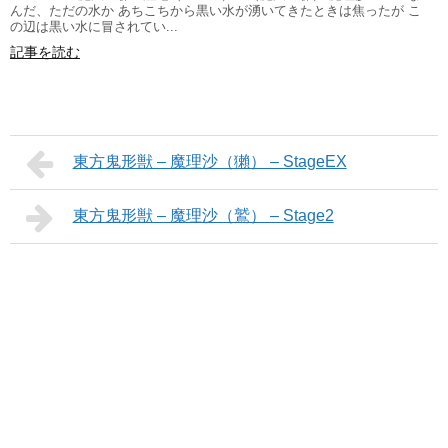
んだ、ただの水か あちこちから黒い水が湧いてきたときは焦ったが こ
の辺は黒い水に冒されてい...
記事を読む
東方鬼形獣 – 魔理沙（獺） – StageEX
東方鬼形獣 – 魔理沙（鷲） – Stage2