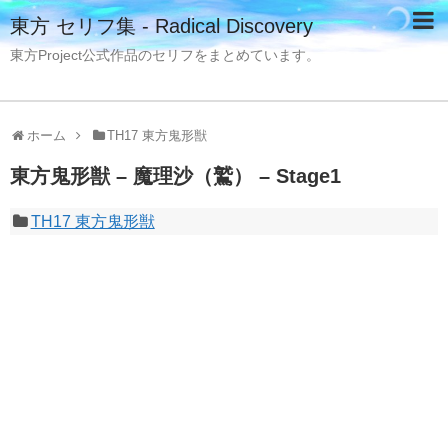
東方 セリフ集 - Radical Discovery
東方Project公式作品のセリフをまとめています。
ホーム
TH17 東方鬼形獣
東方鬼形獣 – 魔理沙（鷲） – Stage1
TH17 東方鬼形獣