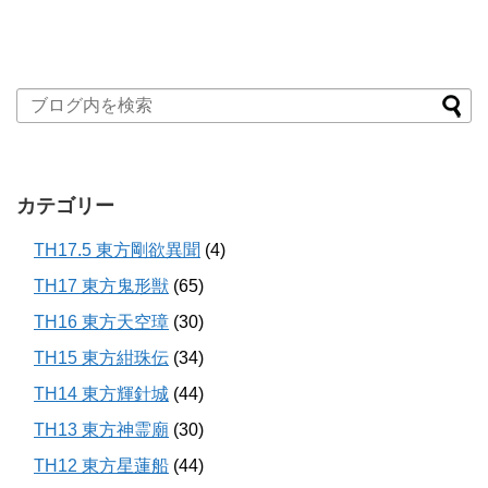
カテゴリー
TH17.5 東方剛欲異聞
(4)
TH17 東方鬼形獣
(65)
TH16 東方天空璋
(30)
TH15 東方紺珠伝
(34)
TH14 東方輝針城
(44)
TH13 東方神霊廟
(30)
TH12 東方星蓮船
(44)