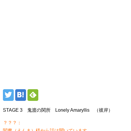
STAGE 3 鬼渡の関所 Lonely Amaryllis （彼岸）
？？？：
閻魔（えんま）様から話は聞いています