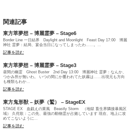
関連記事
東方萃夢想 – 博麗霊夢 – Stage6
Border Line 一日結界 Daylight and Moonlight Feast Day 17:00 博麗
神社 霊夢：結局、宴会当日になってしまったわ……。...
記事を読む
東方萃夢想 – 博麗霊夢 – Stage3
昼間の幽霊 Ghost Buster 2nd Day 13:00 博麗神社 霊夢：なんか、
つかみ所が無いわ。 いつの間にか覆われてた妖霧は……出現元も方向
も種類もわか...
記事を読む
東方鬼形獣 – 妖夢（鷲） – StageEX
STAGE EX 血戯えの業風 Beastly Storm （地獄 畜生界隣接暴風区
域） 久侘歌：この先、最強の動物霊が占拠しています 現在、地上に攻
めてこないように...
記事を読む