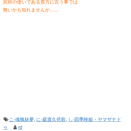
冥府の使いである貴方に言う事では
無いかも知れませんが……
こ-魂魄妖夢
,
に-庭渡久侘歌
,
し-四季映姫・ヤマザナド
ゥ
rd