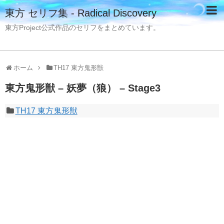
東方 セリフ集 - Radical Discovery
東方Project公式作品のセリフをまとめています。
ホーム
TH17 東方鬼形獣
東方鬼形獣 – 妖夢（狼） – Stage3
TH17 東方鬼形獣