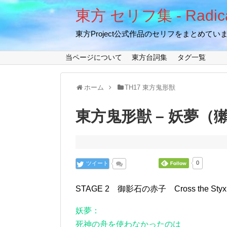
東方 セリフ集 - Radical
東方Project公式作品のセリフをまとめてい
当ページについて
東方台詞集
タグ一覧
ホーム
TH17 東方鬼形獣
東方鬼形獣 – 妖夢（獺） 
ツイート
0
STAGE 2 御影石の赤子 Cross the S
妖夢：
死神の舟を使わなかったのは