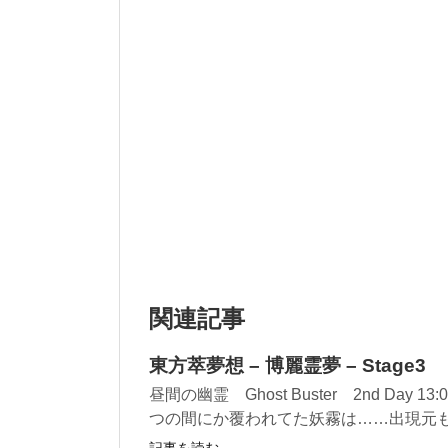
関連記事
東方萃夢想 – 博麗霊夢 – Stage3
昼間の幽霊 Ghost Buster 2nd Da
つの間にか覆われてた妖霧は……出現元も方