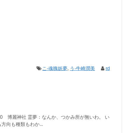
こ-魂魄妖夢
,
う-牛崎潤美
rd
y 13:00 博麗神社 霊夢：なんか、つかみ所が無いわ。 い
向も種類もわか...