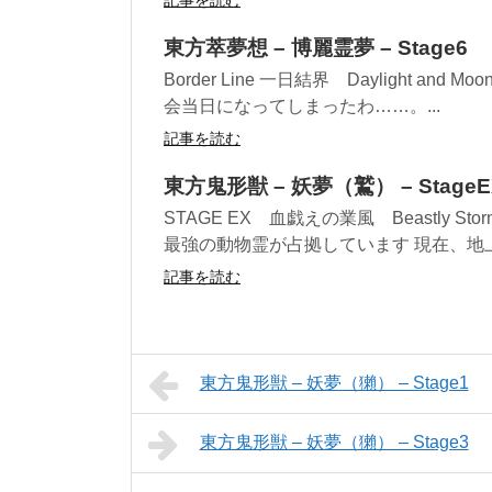
記事を読む
東方萃夢想 – 博麗霊夢 – Stage6
Border Line 一日結界 Daylight and 
会当日になってしまったわ……。...
記事を読む
東方鬼形獣 – 妖夢（鷲） – StageE
STAGE EX 血戯えの業風 Beastly
最強の動物霊が占拠しています 現在、地上
記事を読む
東方鬼形獣 – 妖夢（獺） – Stage1
東方鬼形獣 – 妖夢（獺） – Stage3