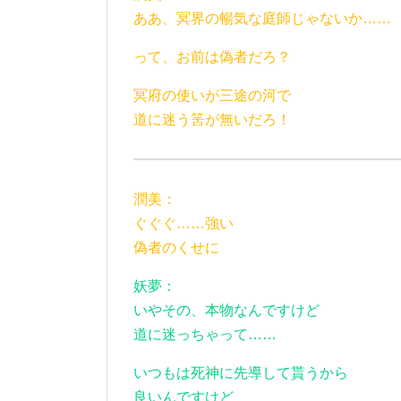
ああ、冥界の暢気な庭師じゃないか……
って、お前は偽者だろ？
冥府の使いが三途の河で
道に迷う筈が無いだろ！
潤美：
ぐぐぐ……強い
偽者のくせに
妖夢：
いやその、本物なんですけど
道に迷っちゃって……
いつもは死神に先導して貰うから
良いんですけど