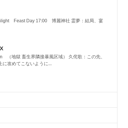
Moonlight Feast Day 17:00 博麗神社 霊夢：結局、宴
X
 Storm （地獄 畜生界隣接暴風区域） 久侘歌：この先、
に攻めてこないように...