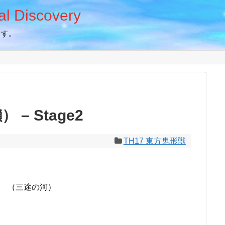
 Discovery
ます。
– Stage2
TH17 東方鬼形獣
tyx （三途の河）