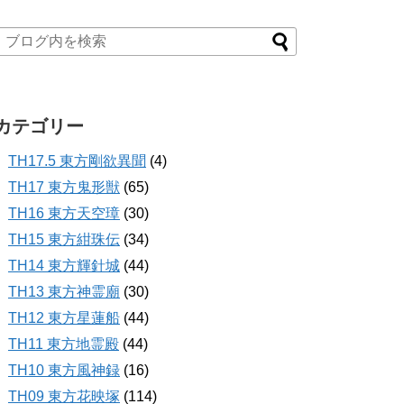
カテゴリー
TH17.5 東方剛欲異聞
(4)
TH17 東方鬼形獣
(65)
TH16 東方天空璋
(30)
TH15 東方紺珠伝
(34)
TH14 東方輝針城
(44)
TH13 東方神霊廟
(30)
TH12 東方星蓮船
(44)
TH11 東方地霊殿
(44)
TH10 東方風神録
(16)
TH09 東方花映塚
(114)