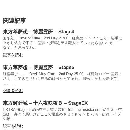
関連記事
東方萃夢想 – 博麗霊夢 – Stage4
無限刻 Time of Mine 2nd Day 21:00 紅魔館 ？？？：こら、勝手に
上がり込んで来て！ 霊夢：妖霧を出す犯人っていったらあいつか
な？、と思ってわ...
記事を読む
東方萃夢想 – 博麗霊夢 – Stage5
紅霧再び…… Devil May Care 2nd Day 25:00 紅魔館ロビー 霊夢：
さぁ、出てきなさい！居るのは分かってるわ。 咲夜：そりゃ居るでし
ょ。 ...
記事を読む
東方輝針城 – 十六夜咲夜Ｂ – StageEX
EXTRA Stage 世界内存在に響く鼓動 Drum up resistance（幻想郷上空
(嵐)） 弁々：悪いけどここで足止めさせてもらうよ 八橋：鎮魂ライブ
の始...
記事を読む