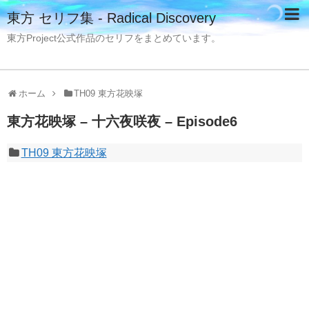
東方 セリフ集 - Radical Discovery
東方Project公式作品のセリフをまとめています。
ホーム
TH09 東方花映塚
東方花映塚 – 十六夜咲夜 – Episode6
TH09 東方花映塚