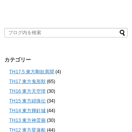
カテゴリー
TH17.5 東方剛欲異聞
(4)
TH17 東方鬼形獣
(65)
TH16 東方天空璋
(30)
TH15 東方紺珠伝
(34)
TH14 東方輝針城
(44)
TH13 東方神霊廟
(30)
TH12 東方星蓮船
(44)