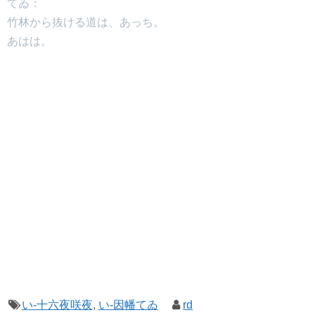
てゐ：
竹林から抜ける道は、あっち。
あはは。
い-十六夜咲夜
,
い-因幡てゐ
rd