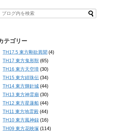
カテゴリー
TH17.5 東方剛欲異聞
(4)
TH17 東方鬼形獣
(65)
TH16 東方天空璋
(30)
TH15 東方紺珠伝
(34)
TH14 東方輝針城
(44)
TH13 東方神霊廟
(30)
TH12 東方星蓮船
(44)
TH11 東方地霊殿
(44)
TH10 東方風神録
(16)
TH09 東方花映塚
(114)