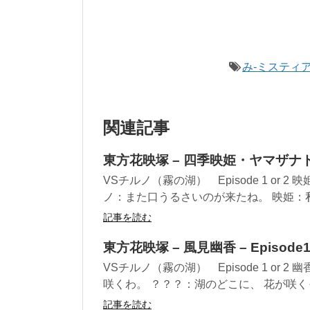
み-ミスティ
関連記事
東方花映塚 – 四季映姫・ヤマザナドゥ –
VSチルノ（霧の湖） Episode 1 or
ノ：また口うるさいのが来たね。 映姫：私
記事を読む
東方花映塚 – 風見幽香 – Episode1
VSチルノ（霧の湖） Episode 1 o
咲くわ。 ？？？：湖のどこに、 花が咲くっ
記事を読む