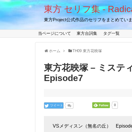
東方 セリフ集 - Radical
東方Project公式作品のセリフをまとめてい
当ページについて
東方台詞集
タグ一覧
ホーム
TH09 東方花映塚
東方花映塚 – ミステ
Episode7
ツイート
0
VSメディスン（無名の丘） Episode