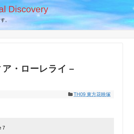
 Discovery
ます。
ィア・ローレライ –
TH09 東方花映塚
 7