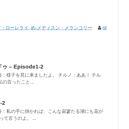
ア・ローレライ
,
め-メディスン・メランコリー
rd
 Episode1-2
 2 映姫：様子を見に来ましたよ。 チルノ：ああ！ チル
の言ったこと...
-2
r 2 幽香：私の手に掛かれば、こんな寂寥たる湖にも花が
て言うのよ。 ...