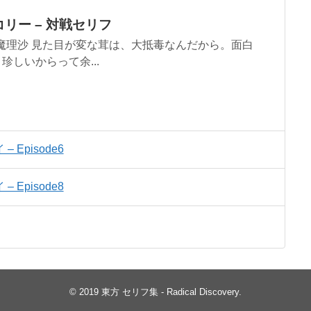
リー – 対戦セリフ
S魔理沙 見た目が変な茸は、大抵毒なんだから。面白
珍しいからって余...
Episode6
Episode8
© 2019
東方 セリフ集 - Radical Discovery
.