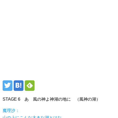
STAGE 6 あゝ風の神よ神湖の地に （風神の湖）
魔理沙：
山の上にこんな大きな湖とはな……