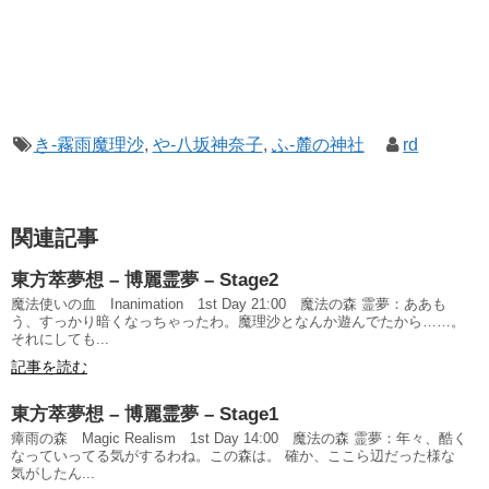
き-霧雨魔理沙
,
や-八坂神奈子
,
ふ-麓の神社
rd
関連記事
東方萃夢想 – 博麗霊夢 – Stage2
魔法使いの血 Inanimation 1st Day 21:00 魔法の森 霊夢：ああも
う、すっかり暗くなっちゃったわ。魔理沙となんか遊んでたから……。
それにしても...
記事を読む
東方萃夢想 – 博麗霊夢 – Stage1
瘴雨の森 Magic Realism 1st Day 14:00 魔法の森 霊夢：年々、酷く
なっていってる気がするわね。この森は。 確か、ここら辺だった様な
気がしたん...