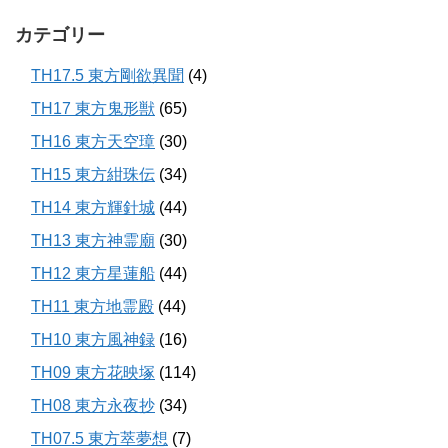
カテゴリー
TH17.5 東方剛欲異聞
(4)
TH17 東方鬼形獣
(65)
TH16 東方天空璋
(30)
TH15 東方紺珠伝
(34)
TH14 東方輝針城
(44)
TH13 東方神霊廟
(30)
TH12 東方星蓮船
(44)
TH11 東方地霊殿
(44)
TH10 東方風神録
(16)
TH09 東方花映塚
(114)
TH08 東方永夜抄
(34)
TH07.5 東方萃夢想
(7)