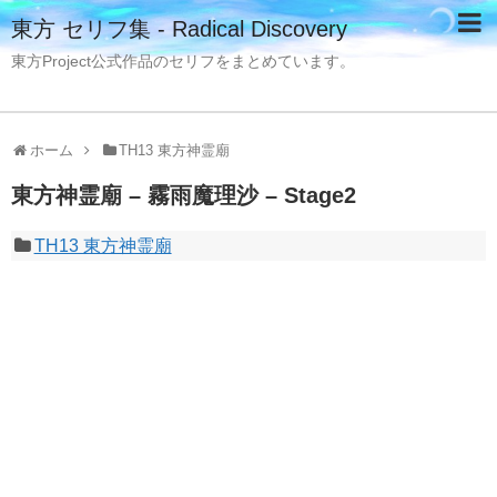
東方 セリフ集 - Radical Discovery
東方Project公式作品のセリフをまとめています。
ホーム
TH13 東方神霊廟
東方神霊廟 – 霧雨魔理沙 – Stage2
TH13 東方神霊廟