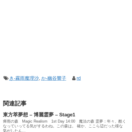
き-霧雨魔理沙
,
か-幽谷響子
rd
関連記事
東方萃夢想 – 博麗霊夢 – Stage1
瘴雨の森 Magic Realism 1st Day 14:00 魔法の森 霊夢：年々、酷く
なっていってる気がするわね。この森は。 確か、ここら辺だった様な
気がしたん...