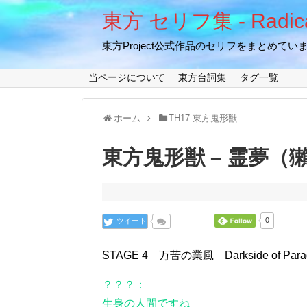
東方 セリフ集 - Radical
東方Project公式作品のセリフをまとめてい
当ページについて
東方台詞集
タグ一覧
ホーム
TH17 東方鬼形獣
東方鬼形獣 – 霊夢（獺） 
ツイート
0
STAGE 4 万苦の業風 Darkside of 
？？？：
生身の人間ですね