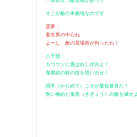
一際目立つ建造物があって
そこが敵の本拠地なのです
霊夢：
畜生界の中心ね
よーし、敵の居場所が判ったわ！
八千慧：
カワウソに選ばれし伏兵よ！
鬼傑組の鉄の掟を思い出せ！
搦手（からめて）こそが最短最良だ！
呪い極めた鬼形（きぎょう）の敵を滅せ