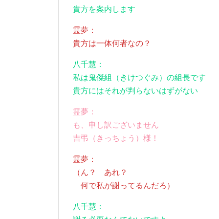
貴方を案内します
霊夢：
貴方は一体何者なの？
八千慧：
私は鬼傑組（きけつぐみ）の組長です
貴方にはそれが判らないはずがない
霊夢：
も、申し訳ございません
吉弔（きっちょう）様！
霊夢：
（ん？ あれ？
何で私が謝ってるんだろ）
八千慧：