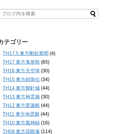
カテゴリー
TH17.5 東方剛欲異聞
(4)
TH17 東方鬼形獣
(65)
TH16 東方天空璋
(30)
TH15 東方紺珠伝
(34)
TH14 東方輝針城
(44)
TH13 東方神霊廟
(30)
TH12 東方星蓮船
(44)
TH11 東方地霊殿
(44)
TH10 東方風神録
(16)
TH09 東方花映塚
(114)