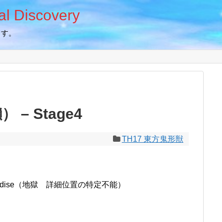
 Discovery
ます。
– Stage4
TH17 東方鬼形獣
Paradise（地獄 詳細位置の特定不能）