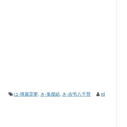
は-博麗霊夢
,
き-鬼傑組
,
き-吉弔八千慧
rd