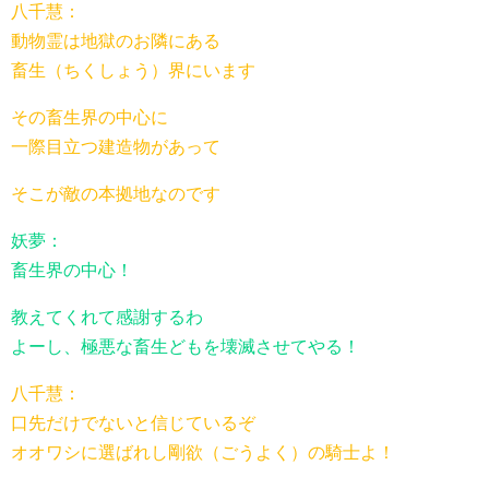
八千慧：
動物霊は地獄のお隣にある
畜生（ちくしょう）界にいます
その畜生界の中心に
一際目立つ建造物があって
そこが敵の本拠地なのです
妖夢：
畜生界の中心！
教えてくれて感謝するわ
よーし、極悪な畜生どもを壊滅させてやる！
八千慧：
口先だけでないと信じているぞ
オオワシに選ばれし剛欲（ごうよく）の騎士よ！