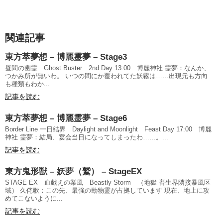
関連記事
東方萃夢想 – 博麗霊夢 – Stage3
昼間の幽霊 Ghost Buster 2nd Day 13:00 博麗神社 霊夢：なんか、
つかみ所が無いわ。 いつの間にか覆われてた妖霧は……出現元も方向
も種類もわか...
記事を読む
東方萃夢想 – 博麗霊夢 – Stage6
Border Line 一日結界 Daylight and Moonlight Feast Day 17:00 博麗
神社 霊夢：結局、宴会当日になってしまったわ……。...
記事を読む
東方鬼形獣 – 妖夢（鷲） – StageEX
STAGE EX 血戯えの業風 Beastly Storm （地獄 畜生界隣接暴風区
域） 久侘歌：この先、最強の動物霊が占拠しています 現在、地上に攻
めてこないように...
記事を読む