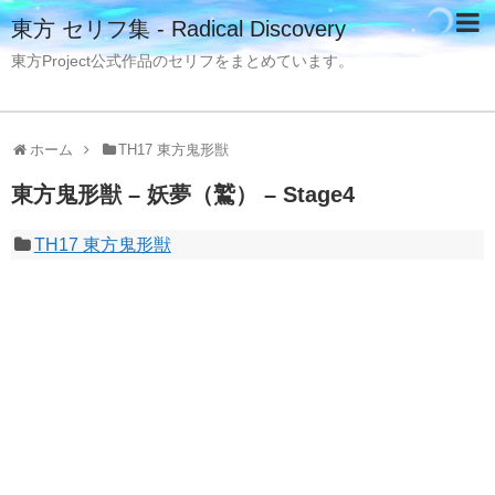
東方 セリフ集 - Radical Discovery
東方Project公式作品のセリフをまとめています。
ホーム
TH17 東方鬼形獣
東方鬼形獣 – 妖夢（鷲） – Stage4
TH17 東方鬼形獣