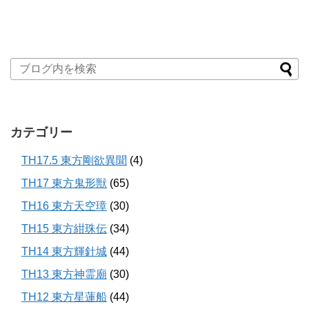
カテゴリー
TH17.5 東方剛欲異聞
(4)
TH17 東方鬼形獣
(65)
TH16 東方天空璋
(30)
TH15 東方紺珠伝
(34)
TH14 東方輝針城
(44)
TH13 東方神霊廟
(30)
TH12 東方星蓮船
(44)