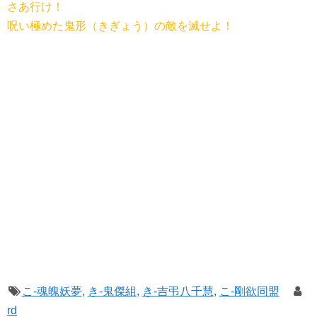
さあ行け！
呪い極めた鬼形（きぎょう）の敵を滅せよ！
こ-魂魄妖夢
,
き-鬼傑組
,
き-吉弔八千慧
,
こ-剛欲同盟
rd