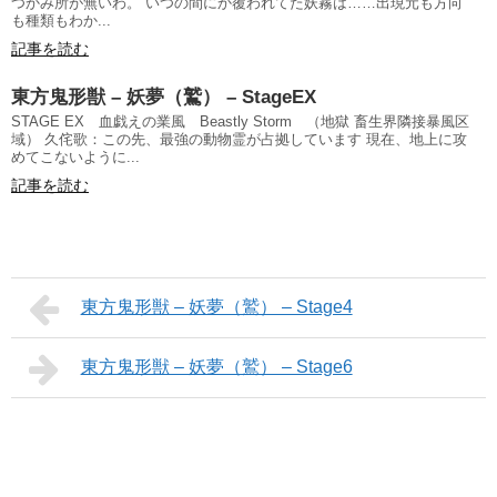
つかみ所が無いわ。 いつの間にか覆われてた妖霧は……出現元も方向
も種類もわか...
記事を読む
東方鬼形獣 – 妖夢（鷲） – StageEX
STAGE EX 血戯えの業風 Beastly Storm （地獄 畜生界隣接暴風区
域） 久侘歌：この先、最強の動物霊が占拠しています 現在、地上に攻
めてこないように...
記事を読む
東方鬼形獣 – 妖夢（鷲） – Stage4
東方鬼形獣 – 妖夢（鷲） – Stage6