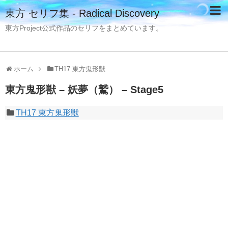
東方 セリフ集 - Radical Discovery
東方Project公式作品のセリフをまとめています。
ホーム
TH17 東方鬼形獣
東方鬼形獣 – 妖夢（鷲） – Stage5
TH17 東方鬼形獣