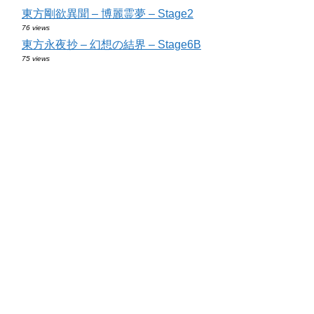
東方剛欲異聞 – 博麗霊夢 – Stage2
76 views
東方永夜抄 – 幻想の結界 – Stage6B
75 views