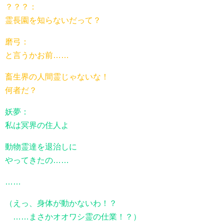
？？？：
霊長園を知らないだって？
磨弓：
と言うかお前……
畜生界の人間霊じゃないな！
何者だ？
妖夢：
私は冥界の住人よ
動物霊達を退治しに
やってきたの……
……
（えっ、身体が動かないわ！？
……まさかオオワシ霊の仕業！？）