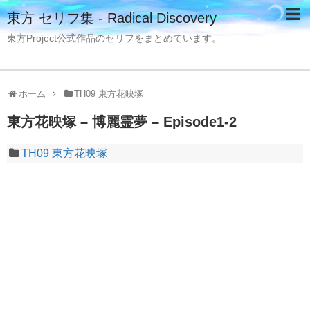
東方 セリフ集 - Radical Discovery
東方Project公式作品のセリフをまとめています。
ホーム
TH09 東方花映塚
東方花映塚 – 博麗霊夢 – Episode1-2
TH09 東方花映塚