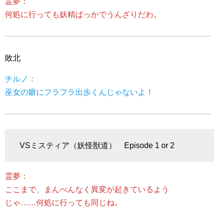
霊夢：
何処に行っても妖精ばっかでうんざりだわ。
敗北
チルノ：
巫女の癖にフラフラ出歩くんじゃないよ！
VSミスティア（妖怪獣道） Episode 1 or 2
霊夢：
ここまで、まんべんなく異変が起きているよう
じゃ……何処に行っても同じね。