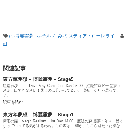
は-博麗霊夢
,
ち-チルノ
,
み-ミスティア・ローレライ
rd
関連記事
東方萃夢想 – 博麗霊夢 – Stage5
紅霧再び…… Devil May Care 2nd Day 25:00 紅魔館ロビー 霊夢：
さぁ、出てきなさい！居るのは分かってるわ。 咲夜：そりゃ居るでし
ょ。 ...
記事を読む
東方萃夢想 – 博麗霊夢 – Stage1
瘴雨の森 Magic Realism 1st Day 14:00 魔法の森 霊夢：年々、酷く
なっていってる気がするわね。この森は。 確か、ここら辺だった様な