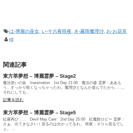
は-博麗の巫女
,
い-十六夜咲夜
,
き-霧雨魔理沙
,
お-お花見
rd
関連記事
東方萃夢想 – 博麗霊夢 – Stage2
魔法使いの血 Inanimation 1st Day 21:00 魔法の森 霊夢：ああも
う、すっかり暗くなっちゃったわ。魔理沙となんか遊んでたから……。
それにしても...
記事を読む
東方萃夢想 – 博麗霊夢 – Stage5
紅霧再び…… Devil May Care 2nd Day 25:00 紅魔館ロビー 霊夢：
さぁ、出てきなさい！居るのは分かってるわ。 咲夜：そりゃ居るでし
ょ。 ...