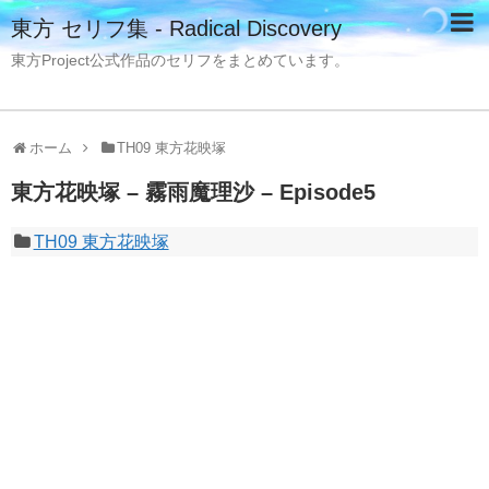
東方 セリフ集 - Radical Discovery
東方Project公式作品のセリフをまとめています。
ホーム
TH09 東方花映塚
東方花映塚 – 霧雨魔理沙 – Episode5
TH09 東方花映塚