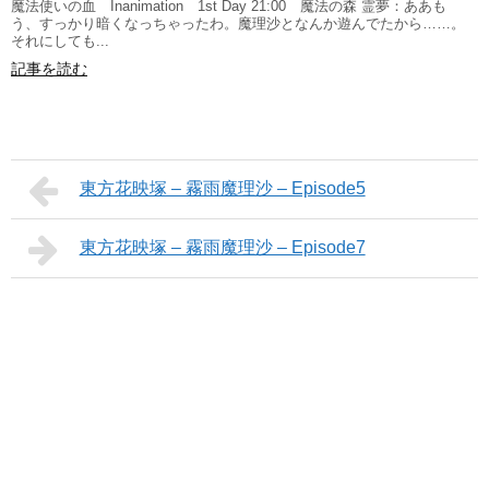
魔法使いの血 Inanimation 1st Day 21:00 魔法の森 霊夢：ああも
う、すっかり暗くなっちゃったわ。魔理沙となんか遊んでたから……。
それにしても...
記事を読む
東方花映塚 – 霧雨魔理沙 – Episode5
東方花映塚 – 霧雨魔理沙 – Episode7