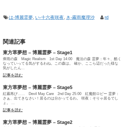
は-博麗霊夢
,
い-十六夜咲夜
,
き-霧雨魔理沙
rd
関連記事
東方萃夢想 – 博麗霊夢 – Stage1
瘴雨の森 Magic Realism 1st Day 14:00 魔法の森 霊夢：年々、酷く
なっていってる気がするわね。この森は。 確か、ここら辺だった様な
気がしたん...
記事を読む
東方萃夢想 – 博麗霊夢 – Stage5
紅霧再び…… Devil May Care 2nd Day 25:00 紅魔館ロビー 霊夢：
さぁ、出てきなさい！居るのは分かってるわ。 咲夜：そりゃ居るでし
ょ。 ...
記事を読む
東方萃夢想 – 博麗霊夢 – Stage2