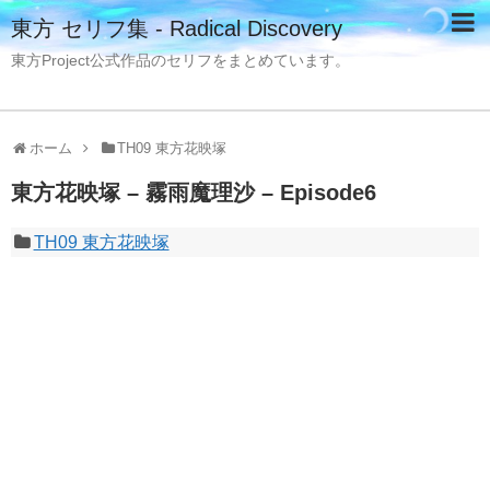
東方 セリフ集 - Radical Discovery
東方Project公式作品のセリフをまとめています。
ホーム
TH09 東方花映塚
東方花映塚 – 霧雨魔理沙 – Episode6
TH09 東方花映塚