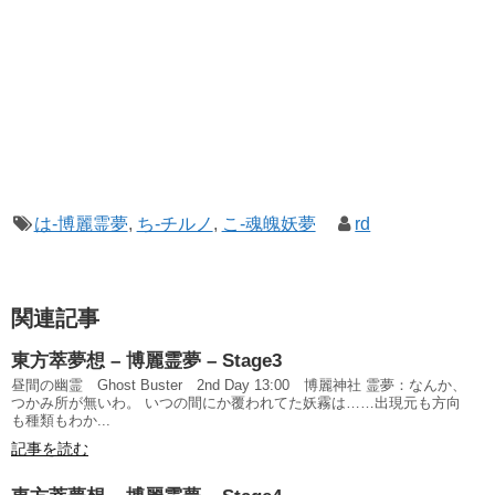
は-博麗霊夢
,
ち-チルノ
,
こ-魂魄妖夢
rd
関連記事
東方萃夢想 – 博麗霊夢 – Stage3
昼間の幽霊 Ghost Buster 2nd Day 13:00 博麗神社 霊夢：なんか、
つかみ所が無いわ。 いつの間にか覆われてた妖霧は……出現元も方向
も種類もわか...
記事を読む