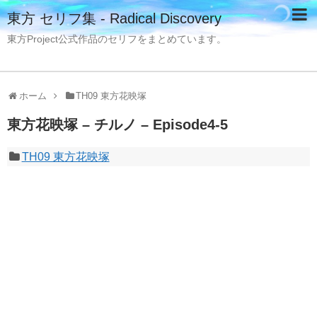
東方 セリフ集 - Radical Discovery
東方Project公式作品のセリフをまとめています。
ホーム
TH09 東方花映塚
東方花映塚 – チルノ – Episode4-5
TH09 東方花映塚