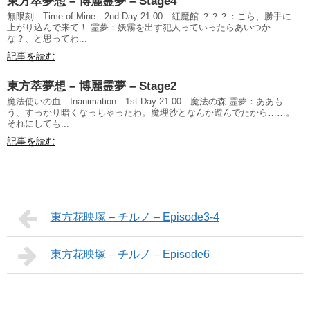
東方萃夢想 – 博麗霊夢 – Stage4
無限刻 Time of Mine 2nd Day 21:00 紅魔館 ？？？：こら、勝手に
上がり込んで来て！ 霊夢：妖霧を出す犯人っていったらあいつか
な？、と思ってわ...
記事を読む
東方萃夢想 – 博麗霊夢 – Stage2
魔法使いの血 Inanimation 1st Day 21:00 魔法の森 霊夢：ああも
う、すっかり暗くなっちゃったわ。魔理沙となんか遊んでたから……。
それにしても...
記事を読む
東方花映塚 – チルノ – Episode3-4
東方花映塚 – チルノ – Episode6