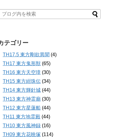
カテゴリー
TH17.5 東方剛欲異聞
(4)
TH17 東方鬼形獣
(65)
TH16 東方天空璋
(30)
TH15 東方紺珠伝
(34)
TH14 東方輝針城
(44)
TH13 東方神霊廟
(30)
TH12 東方星蓮船
(44)
TH11 東方地霊殿
(44)
TH10 東方風神録
(16)
TH09 東方花映塚
(114)