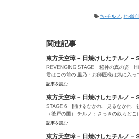
ち-チルノ
,
れ-鈴
関連記事
東方天空璋 – 日焼けしたチルノ – St
REVENGING STAGE 秘神の真の姿 Hidde
君はこの前の 里乃：お師匠様は気に入ってい
記事を読む
東方天空璋 – 日焼けしたチルノ – St
STAGE 6 開けるなかれ、見るなかれ 後ろの扉
（後戸の国） チルノ：さっきの奴らどこに
記事を読む
東方天空璋 – 日焼けしたチルノ – St