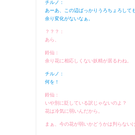
チルノ：
あーあ、この辺ばっかりうろちょろして
余り変化がないなぁ。
？？？：
あら、
鈴仙：
余り花に相応しくない妖精が居るわね。
チルノ：
何を！
鈴仙：
いや別に貶している訳じゃないのよ？
花は冷気に弱いんだから。
まぁ、今の花が弱いかどうかは判らない