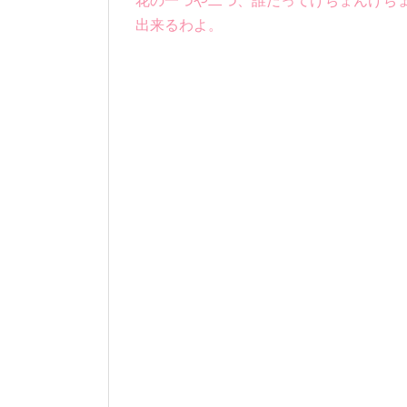
花の一つや二つ、誰だってけちょんけち
出来るわよ。