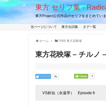
東方 セリフ集 - Radical
東方Project公式作品のセリフをまとめてい
当ページについて
東方台詞集
タグ一覧
ホーム
TH09 東方花映塚
東方花映塚 – チルノ – 
ツイート
0
VS鈴仙（永遠亭） Episode 6