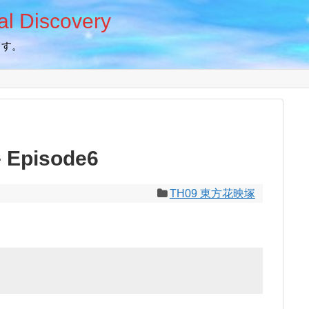
 Discovery
ます。
Episode6
TH09 東方花映塚