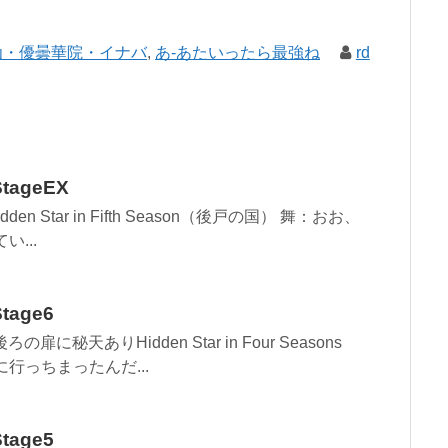
仙・優曇華院・イナバ
,
あ-あたいったら最強ね
rd
ageEX
n Star in Fifth Season（後戸の国） 舞：おお、
...
age6
に秘天ありHidden Star in Four Seasons
行っちまったんだ...
age5