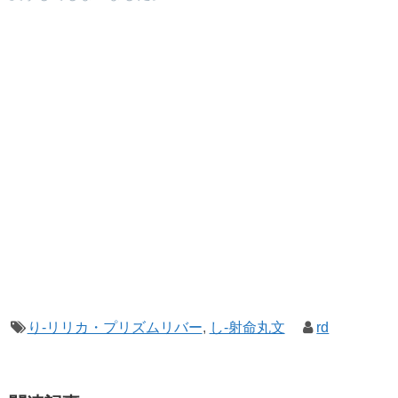
り-リリカ・プリズムリバー
,
し-射命丸文
rd