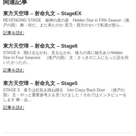
関連記事
東方天空璋 – 射命丸文 – StageEX
REVENGING STAGE 秘神の真の姿 Hidden Star in Fifth Season（後
戸の国） 舞：何だ、また来たのか 里乃：貴方のせいで私達が怒ら...
記事を読む
東方天空璋 – 射命丸文 – Stage6
STAGE 6 開けるなかれ、見るなかれ 後ろの扉に秘天ありHidden
Star in Four Seasons （後戸の国） 文：さっきの二人にもっと話を伺
いたかったの...
記事を読む
東方天空璋 – 射命丸文 – Stage5
STAGE 5 童子は狂気を跳ね踊る Into Crazy Back Door （後戸の
国） 文：やっと重要参考人を見つけました！それではインタビューを
します 舞：あ...
記事を読む