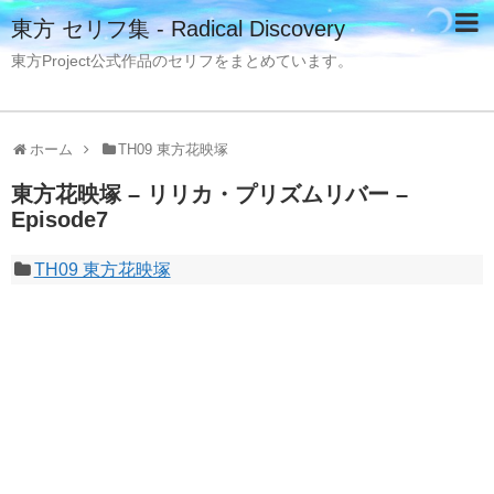
東方 セリフ集 - Radical Discovery
東方Project公式作品のセリフをまとめています。
ホーム
TH09 東方花映塚
東方花映塚 – リリカ・プリズムリバー –
Episode7
TH09 東方花映塚