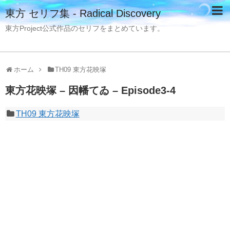
東方 セリフ集 - Radical Discovery
東方Project公式作品のセリフをまとめています。
ホーム
TH09 東方花映塚
東方花映塚 – 因幡てゐ – Episode3-4
TH09 東方花映塚