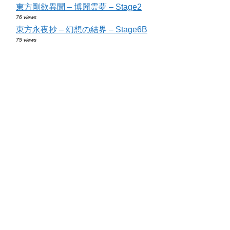
東方剛欲異聞 – 博麗霊夢 – Stage2
76 views
東方永夜抄 – 幻想の結界 – Stage6B
75 views