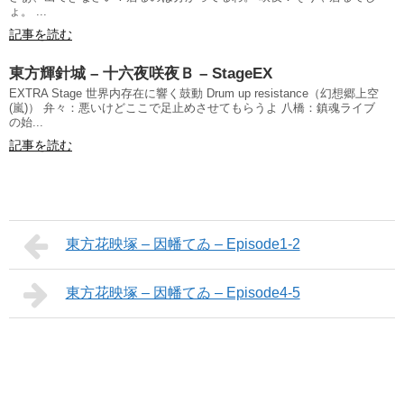
ょ。 ...
記事を読む
東方輝針城 – 十六夜咲夜Ｂ – StageEX
EXTRA Stage 世界内存在に響く鼓動 Drum up resistance（幻想郷上空
(嵐)） 弁々：悪いけどここで足止めさせてもらうよ 八橋：鎮魂ライブ
の始...
記事を読む
東方花映塚 – 因幡てゐ – Episode1-2
東方花映塚 – 因幡てゐ – Episode4-5