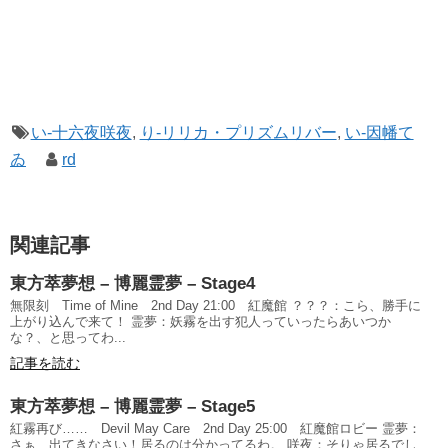
い-十六夜咲夜
,
り-リリカ・プリズムリバー
,
い-因幡て
ゐ
rd
関連記事
東方萃夢想 – 博麗霊夢 – Stage4
無限刻 Time of Mine 2nd Day 21:00 紅魔館 ？？？：こら、勝手に
上がり込んで来て！ 霊夢：妖霧を出す犯人っていったらあいつか
な？、と思ってわ...
記事を読む
東方萃夢想 – 博麗霊夢 – Stage5
紅霧再び…… Devil May Care 2nd Day 25:00 紅魔館ロビー 霊夢：
さぁ、出てきなさい！居るのは分かってるわ。 咲夜：そりゃ居るでし