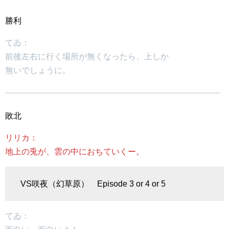
勝利
てゐ：
前後左右に行く場所が無くなったら、上しか
無いでしょうに。
敗北
リリカ：
地上の兎が、雲の中におちていくー。
VS咲夜（幻草原） Episode 3 or 4 or 5
てゐ：