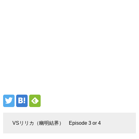
VSリリカ（幽明結界） Episode 3 or 4