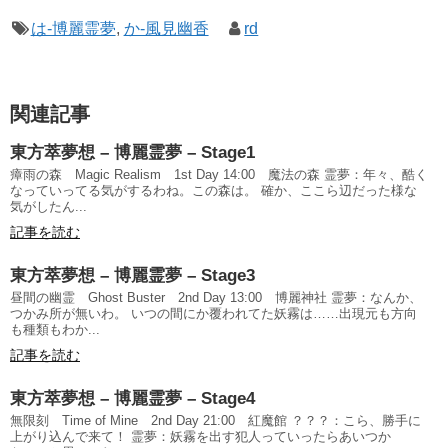
は-博麗霊夢
,
か-風見幽香
rd
関連記事
東方萃夢想 – 博麗霊夢 – Stage1
瘴雨の森 Magic Realism 1st Day 14:00 魔法の森 霊夢：年々、酷く
なっていってる気がするわね。この森は。 確か、ここら辺だった様な
気がしたん...
記事を読む
東方萃夢想 – 博麗霊夢 – Stage3
昼間の幽霊 Ghost Buster 2nd Day 13:00 博麗神社 霊夢：なんか、
つかみ所が無いわ。 いつの間にか覆われてた妖霧は……出現元も方向
も種類もわか...
記事を読む
東方萃夢想 – 博麗霊夢 – Stage4
無限刻 Time of Mine 2nd Day 21:00 紅魔館 ？？？：こら、勝手に
上がり込んで来て！ 霊夢：妖霧を出す犯人っていったらあいつか