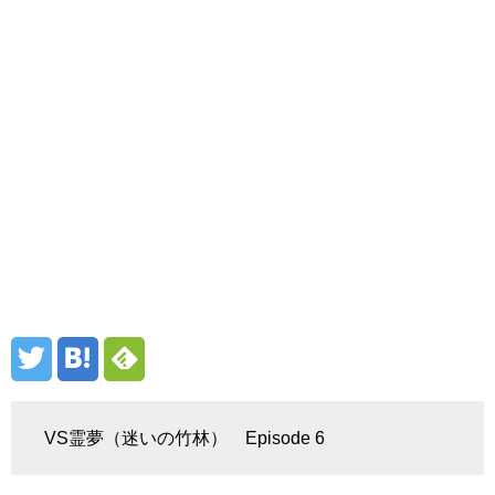
VS霊夢（迷いの竹林） Episode 6