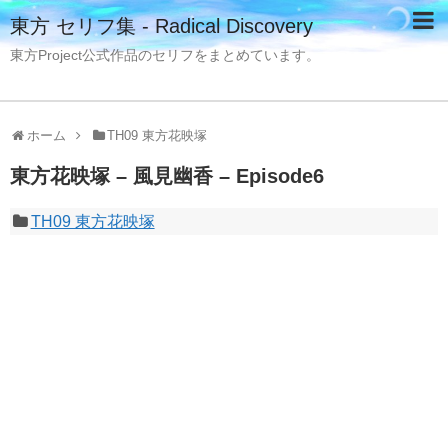
東方 セリフ集 - Radical Discovery
東方Project公式作品のセリフをまとめています。
ホーム
TH09 東方花映塚
東方花映塚 – 風見幽香 – Episode6
TH09 東方花映塚