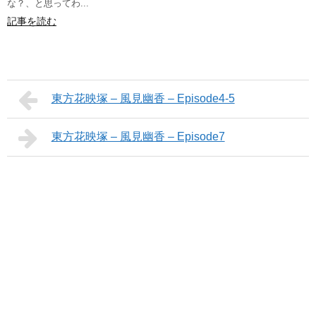
な？、と思ってわ...
記事を読む
東方花映塚 – 風見幽香 – Episode4-5
東方花映塚 – 風見幽香 – Episode7