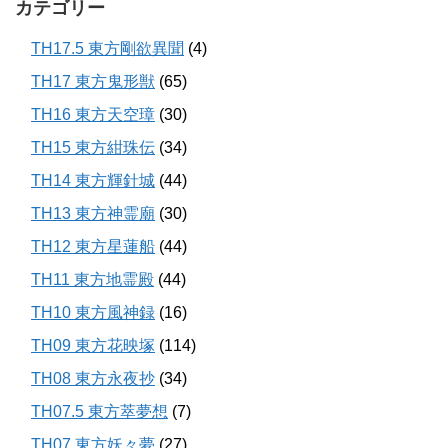
カテゴリー
TH17.5 東方剛欲異聞
(4)
TH17 東方鬼形獣
(65)
TH16 東方天空璋
(30)
TH15 東方紺珠伝
(34)
TH14 東方輝針城
(44)
TH13 東方神霊廟
(30)
TH12 東方星蓮船
(44)
TH11 東方地霊殿
(44)
TH10 東方風神録
(16)
TH09 東方花映塚
(114)
TH08 東方永夜抄
(34)
TH07.5 東方萃夢想
(7)
TH07 東方妖々夢
(27)