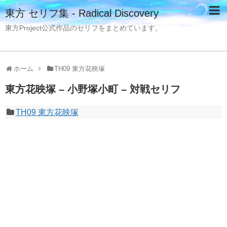
東方 セリフ集 - Radical Discovery
東方Project公式作品のセリフをまとめています。
ホーム
TH09 東方花映塚
東方花映塚 – 小野塚小町 – 対戦セリフ
TH09 東方花映塚