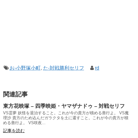
お-小野塚小町
,
た-対戦勝利セリフ
rd
関連記事
東方花映塚 – 四季映姫・ヤマザナドゥ – 対戦セリフ
VS霊夢 妖怪を退治すること。これが今の貴方が積める善行よ。 VS魔
理沙 貴方のため込んだガラクタを土に還すこと。これが今の貴方が積
める善行よ。 VS咲夜...
記事を読む