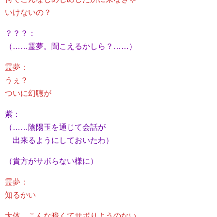
いけないの？
？？？：
（……霊夢。聞こえるかしら？……）
霊夢：
うぇ？
ついに幻聴が
紫：
（……陰陽玉を通じて会話が
出来るようにしておいたわ）
（貴方がサボらない様に）
霊夢：
知るかい
大体、こんな暗くてサボりようのない