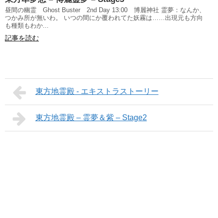
昼間の幽霊 Ghost Buster 2nd Day 13:00 博麗神社 霊夢：なんか、
つかみ所が無いわ。 いつの間にか覆われてた妖霧は……出現元も方向
も種類もわか...
記事を読む
東方地霊殿 - エキストラストーリー
東方地霊殿 – 霊夢＆紫 – Stage2