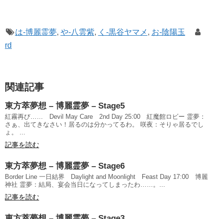
は-博麗霊夢
,
や-八雲紫
,
く-黒谷ヤマメ
,
お-陰陽玉
rd
関連記事
東方萃夢想 – 博麗霊夢 – Stage5
紅霧再び…… Devil May Care 2nd Day 25:00 紅魔館ロビー 霊夢：
さぁ、出てきなさい！居るのは分かってるわ。 咲夜：そりゃ居るでし
ょ。 ...
記事を読む
東方萃夢想 – 博麗霊夢 – Stage6
Border Line 一日結界 Daylight and Moonlight Feast Day 17:00 博麗
神社 霊夢：結局、宴会当日になってしまったわ……。...
記事を読む
東方萃夢想 – 博麗霊夢 – Stage3