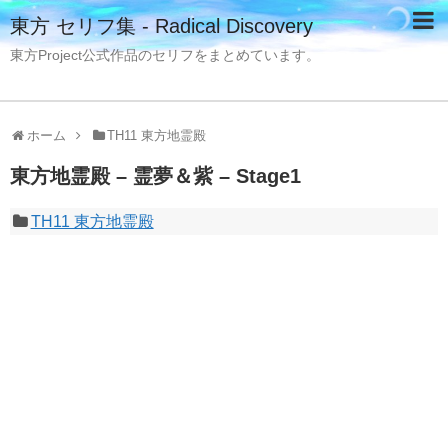
東方 セリフ集 - Radical Discovery
東方Project公式作品のセリフをまとめています。
ホーム
TH11 東方地霊殿
東方地霊殿 – 霊夢＆紫 – Stage1
TH11 東方地霊殿