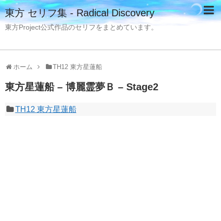
東方 セリフ集 - Radical Discovery
東方Project公式作品のセリフをまとめています。
ホーム
TH12 東方星蓮船
東方星蓮船 – 博麗霊夢Ｂ – Stage2
TH12 東方星蓮船