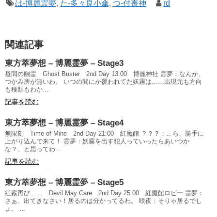
は-博麗霊夢
,
た-多々良小傘
,
つ-付喪神
rd
関連記事
東方萃夢想 – 博麗霊夢 – Stage3
昼間の幽霊 Ghost Buster 2nd Day 13:00 博麗神社 霊夢：なんか、
つかみ所が無いわ。 いつの間にか覆われてた妖霧は……出現元も方向
も種類もわか...
記事を読む
東方萃夢想 – 博麗霊夢 – Stage4
無限刻 Time of Mine 2nd Day 21:00 紅魔館 ？？？：こら、勝手に
上がり込んで来て！ 霊夢：妖霧を出す犯人っていったらあいつか
な？、と思ってわ...
記事を読む
東方萃夢想 – 博麗霊夢 – Stage5
紅霧再び…… Devil May Care 2nd Day 25:00 紅魔館ロビー 霊夢：
さぁ、出てきなさい！居るのは分かってるわ。 咲夜：そりゃ居るでし
ょ。 ...