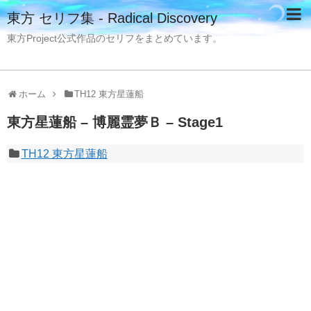
東方 セリフ集 - Radical Discovery
東方Project公式作品のセリフをまとめています。
ホーム
TH12 東方星蓮船
東方星蓮船 – 博麗霊夢Ｂ – Stage1
TH12 東方星蓮船