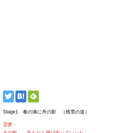
Stage1 春の湊に舟の影 （残雪の道）
霊夢：
あの船……音もなく飛び去っていった