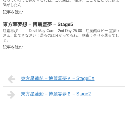
なっていってる気がするわね。この森は。 確か、ここら辺だった様な
気がしたん...
記事を読む
東方萃夢想 – 博麗霊夢 – Stage5
紅霧再び…… Devil May Care 2nd Day 25:00 紅魔館ロビー 霊夢：
さぁ、出てきなさい！居るのは分かってるわ。 咲夜：そりゃ居るでし
ょ。 ...
記事を読む
東方星蓮船 – 博麗霊夢Ａ – StageEX
東方星蓮船 – 博麗霊夢Ｂ – Stage2