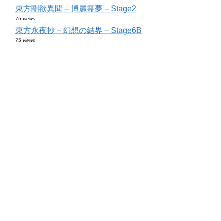
東方剛欲異聞 – 博麗霊夢 – Stage2
76 views
東方永夜抄 – 幻想の結界 – Stage6B
75 views