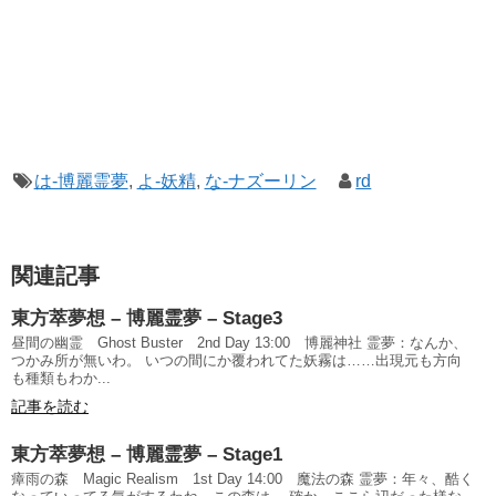
は-博麗霊夢
,
よ-妖精
,
な-ナズーリン
rd
関連記事
東方萃夢想 – 博麗霊夢 – Stage3
昼間の幽霊 Ghost Buster 2nd Day 13:00 博麗神社 霊夢：なんか、
つかみ所が無いわ。 いつの間にか覆われてた妖霧は……出現元も方向
も種類もわか...
記事を読む
東方萃夢想 – 博麗霊夢 – Stage1
瘴雨の森 Magic Realism 1st Day 14:00 魔法の森 霊夢：年々、酷く