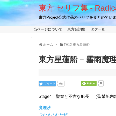
東方 セリフ集 - Radical
東方Project公式作品のセリフをまとめてい
当ページについて
東方台詞集
タグ一覧
ホーム
TH12 東方星蓮船
東方星蓮船 – 霧雨魔理沙
ツイート
0
Stage4 聖輦と不吉な船長 （聖輦船内
魔理沙：
つかまされたぜ