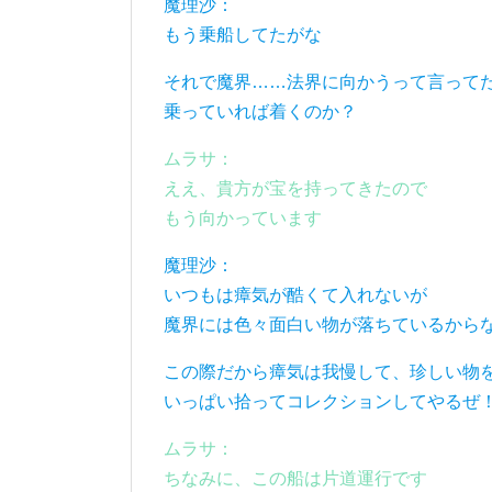
魔理沙：
もう乗船してたがな
それで魔界……法界に向かうって言って
乗っていれば着くのか？
ムラサ：
ええ、貴方が宝を持ってきたので
もう向かっています
魔理沙：
いつもは瘴気が酷くて入れないが
魔界には色々面白い物が落ちているから
この際だから瘴気は我慢して、珍しい物
いっぱい拾ってコレクションしてやるぜ
ムラサ：
ちなみに、この船は片道運行です