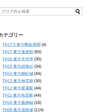
カテゴリー
TH17.5 東方剛欲異聞
(4)
TH17 東方鬼形獣
(65)
TH16 東方天空璋
(30)
TH15 東方紺珠伝
(34)
TH14 東方輝針城
(44)
TH13 東方神霊廟
(30)
TH12 東方星蓮船
(44)
TH11 東方地霊殿
(44)
TH10 東方風神録
(16)
TH09 東方花映塚
(114)