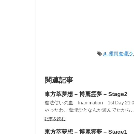
き-霧雨魔理沙
関連記事
東方萃夢想 – 博麗霊夢 – Stage2
魔法使いの血 Inanimation 1st D
ゃったわ。魔理沙となんか遊んでたから……
記事を読む
東方萃夢想 – 博麗霊夢 – Stage1