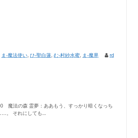
,
ま-魔法使い
,
ひ-聖白蓮
,
む-村紗水蜜
,
ま-魔界
rd
ay 21:00 魔法の森 霊夢：ああもう、すっかり暗くなっち
。 それにしても...