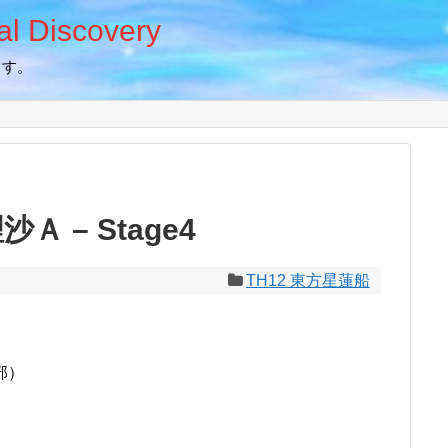
 Discovery
ます。
Ａ – Stage4
TH12 東方星蓮船
部）