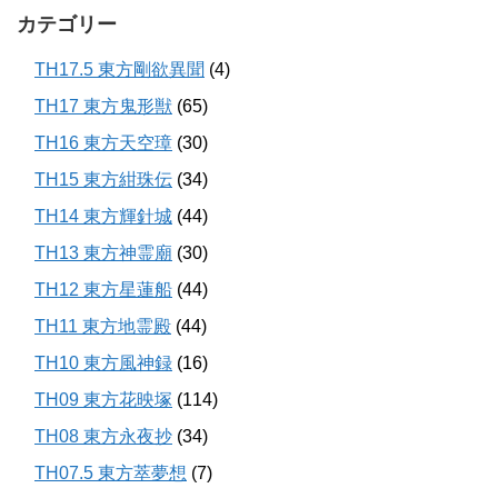
カテゴリー
TH17.5 東方剛欲異聞
(4)
TH17 東方鬼形獣
(65)
TH16 東方天空璋
(30)
TH15 東方紺珠伝
(34)
TH14 東方輝針城
(44)
TH13 東方神霊廟
(30)
TH12 東方星蓮船
(44)
TH11 東方地霊殿
(44)
TH10 東方風神録
(16)
TH09 東方花映塚
(114)
TH08 東方永夜抄
(34)
TH07.5 東方萃夢想
(7)