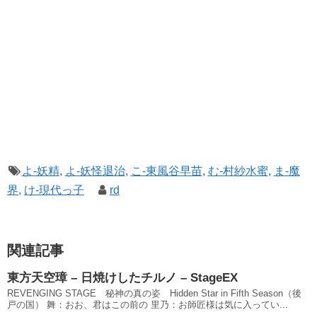
よ-妖精
,
よ-妖怪退治
,
こ-東風谷早苗
,
む-村紗水蜜
,
ま-魔
界
,
け-現代っ子
rd
関連記事
東方天空璋 – 日焼けしたチルノ – StageEX
REVENGING STAGE 秘神の真の姿 Hidden Star in Fifth Season（後
戸の国） 舞：おお、君はこの前の 里乃：お師匠様は気に入ってい...