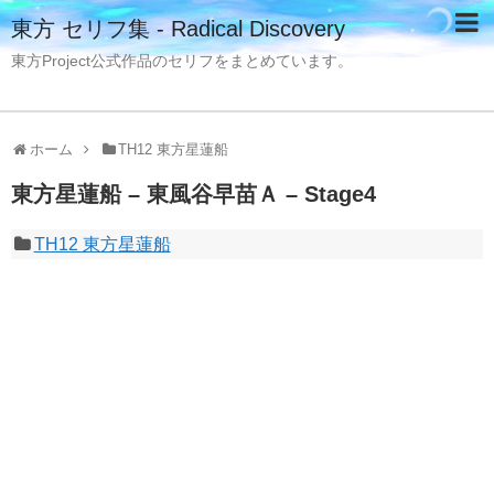
東方 セリフ集 - Radical Discovery
東方Project公式作品のセリフをまとめています。
ホーム
TH12 東方星蓮船
東方星蓮船 – 東風谷早苗Ａ – Stage4
TH12 東方星蓮船