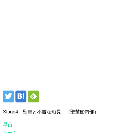
Stage4 聖輦と不吉な船長 （聖輦船内部）
早苗：
うーん