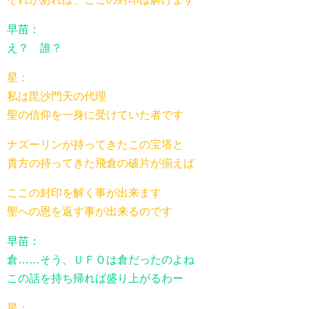
早苗：
え？ 誰？
星：
私は毘沙門天の代理
聖の信仰を一身に受けていた者です
ナズーリンが持ってきたこの宝塔と
貴方の持ってきた飛倉の破片が揃えば
ここの封印を解く事が出来ます
聖への恩を返す事が出来るのです
早苗：
倉……そう、ＵＦＯは倉だったのよね
この話を持ち帰れば盛り上がるわー
星：