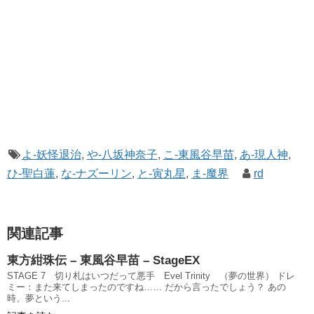
よ-妖怪退治
,
や-八坂神奈子
,
こ-東風谷早苗
,
あ-現人神
,
ひ-聖白蓮
,
な-ナズーリン
,
と-寅丸星
,
ま-魔界
rd
関連記事
東方紺珠伝 – 東風谷早苗 – StageEX
STAGE 7 切り札はいつだって悪手 Evel Trinity （夢の世界） ドレ
ミー：また来てしまったのですね…… だから言ったでしょう？ あの
時、夢という...