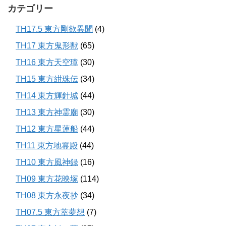
カテゴリー
TH17.5 東方剛欲異聞
(4)
TH17 東方鬼形獣
(65)
TH16 東方天空璋
(30)
TH15 東方紺珠伝
(34)
TH14 東方輝針城
(44)
TH13 東方神霊廟
(30)
TH12 東方星蓮船
(44)
TH11 東方地霊殿
(44)
TH10 東方風神録
(16)
TH09 東方花映塚
(114)
TH08 東方永夜抄
(34)
TH07.5 東方萃夢想
(7)