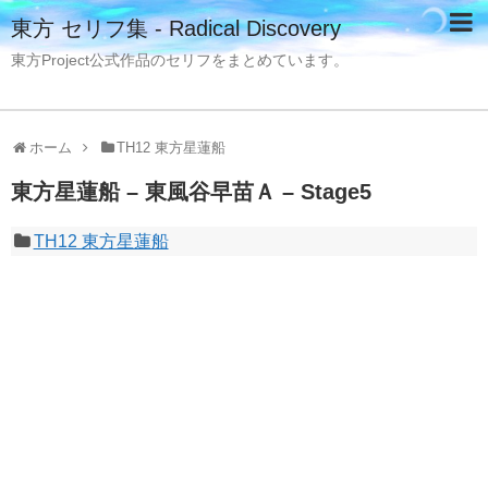
東方 セリフ集 - Radical Discovery
東方Project公式作品のセリフをまとめています。
ホーム
TH12 東方星蓮船
東方星蓮船 – 東風谷早苗Ａ – Stage5
TH12 東方星蓮船