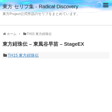
東方 セリフ集 - Radical Discovery
東方Project公式作品のセリフをまとめています。
ホーム
TH15 東方紺珠伝
東方紺珠伝 – 東風谷早苗 – StageEX
TH15 東方紺珠伝