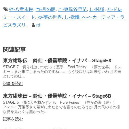
や-八意永琳
,
つ-月の民
,
こ-東風谷早苗
,
し-純狐
,
と-ドレ
ミー・スイート
,
ゆ-夢の世界
,
し-嫦娥
,
へ-ヘカーティア・ラ
ピスラズリ
rd
関連記事
東方紺珠伝 – 鈴仙・優曇華院・イナバ – StageEX
STAGE 7 切り札はいつだって悪手 Evel Trinity （夢の世界） ドレ
ミー：また来てしまったのですね…… もう後戻りは出来ないわ 月の民
としての狂...
記事を読む
東方紺珠伝 – 鈴仙・優曇華院・イナバ – Stage6B
STAGE 6 倶に天を載かずとも Pure Furies （静かの海（裏））
？？？：万策尽きて暴挙に出たとでも言うのだろうか 月の民のその様
な姿を見たくは無かった...
記事を読む