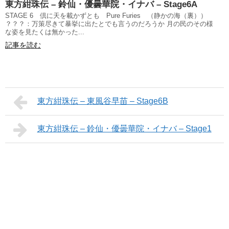
東方紺珠伝 – 鈴仙・優曇華院・イナバ – Stage6A
STAGE 6 倶に天を載かずとも Pure Furies （静かの海（裏））
？？？：万策尽きて暴挙に出たとでも言うのだろうか 月の民のその様
な姿を見たくは無かった...
記事を読む
東方紺珠伝 – 東風谷早苗 – Stage6B
東方紺珠伝 – 鈴仙・優曇華院・イナバ – Stage1