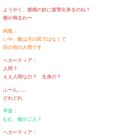
ようやく、嫦娥の奴に復讐出来るのね？
腕が鳴るわー
純狐：
いや、敵は月の民ではなくて
目の前の人間です
ヘカーティア：
人間？
ええ人間なの？ 生身の？
ふーん……
どれどれ
早苗：
むむ、敵が二人？
ヘカーティア：