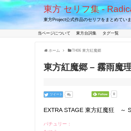
東方 セリフ集 - Radical
東方Project公式作品のセリフをまとめてい
当ページについて
東方台詞集
タグ一覧
ホーム
TH06 東方紅魔郷
東方紅魔郷 – 霧雨魔理沙 
ツイート
0
EXTRA STAGE 東方紅魔狂 ～ Siste
パチュリー：