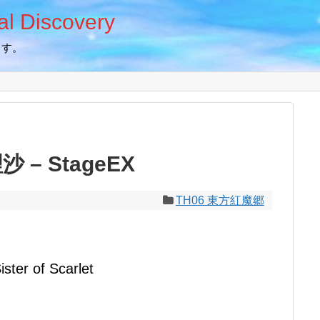
 Discovery
ます。
– StageEX
TH06 東方紅魔郷
r of Scarlet