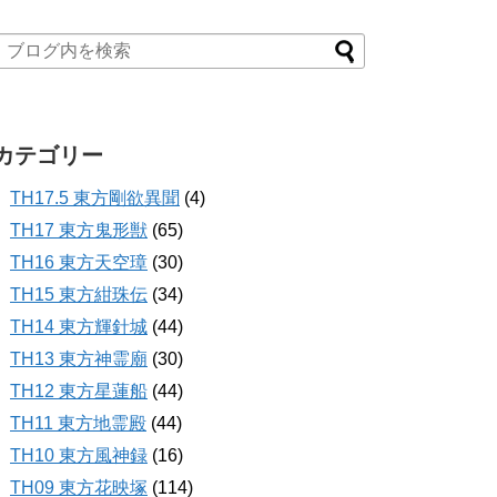
カテゴリー
TH17.5 東方剛欲異聞
(4)
TH17 東方鬼形獣
(65)
TH16 東方天空璋
(30)
TH15 東方紺珠伝
(34)
TH14 東方輝針城
(44)
TH13 東方神霊廟
(30)
TH12 東方星蓮船
(44)
TH11 東方地霊殿
(44)
TH10 東方風神録
(16)
TH09 東方花映塚
(114)