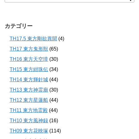
カテゴリー
TH17.5 東方剛欲異聞
(4)
TH17 東方鬼形獣
(65)
TH16 東方天空璋
(30)
TH15 東方紺珠伝
(34)
TH14 東方輝針城
(44)
TH13 東方神霊廟
(30)
TH12 東方星蓮船
(44)
TH11 東方地霊殿
(44)
TH10 東方風神録
(16)
TH09 東方花映塚
(114)