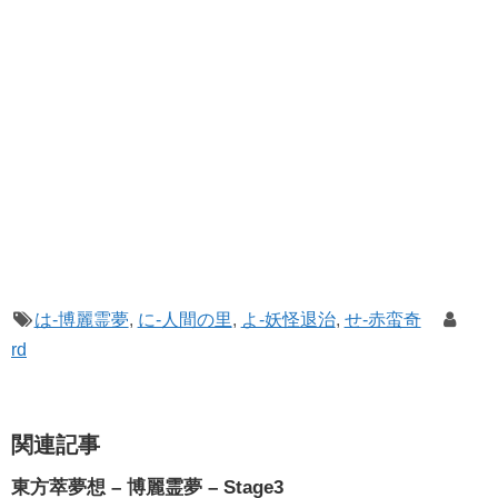
は-博麗霊夢
,
に-人間の里
,
よ-妖怪退治
,
せ-赤蛮奇
rd
関連記事
東方萃夢想 – 博麗霊夢 – Stage3