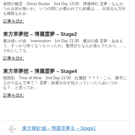
昼間の幽霊 Ghost Buster 2nd Day 13:00 博麗神社 霊夢：なんか、
つかみ所が無いわ。 いつの間にか覆われてた妖霧は……出現元も方向
も種類もわか...
記事を読む
東方萃夢想 – 博麗霊夢 – Stage2
魔法使いの血 Inanimation 1st Day 21:00 魔法の森 霊夢：ああも
う、すっかり暗くなっちゃったわ。魔理沙となんか遊んでたから……。
それにしても...
記事を読む
東方萃夢想 – 博麗霊夢 – Stage4
無限刻 Time of Mine 2nd Day 21:00 紅魔館 ？？？：こら、勝手に
上がり込んで来て！ 霊夢：妖霧を出す犯人っていったらあいつか
な？、と思ってわ...
記事を読む
東方輝針城 – 博麗霊夢Ｂ – Stage1