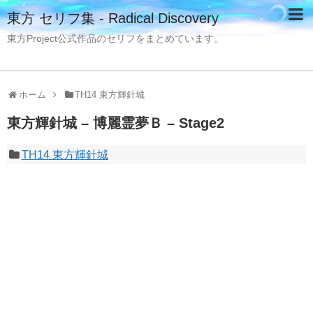
東方 セリフ集 - Radical Discovery
東方Project公式作品のセリフをまとめています。
ホーム
TH14 東方輝針城
東方輝針城 – 博麗霊夢Ｂ – Stage2
TH14 東方輝針城