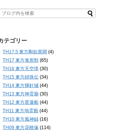
カテゴリー
TH17.5 東方剛欲異聞
(4)
TH17 東方鬼形獣
(65)
TH16 東方天空璋
(30)
TH15 東方紺珠伝
(34)
TH14 東方輝針城
(44)
TH13 東方神霊廟
(30)
TH12 東方星蓮船
(44)
TH11 東方地霊殿
(44)
TH10 東方風神録
(16)
TH09 東方花映塚
(114)