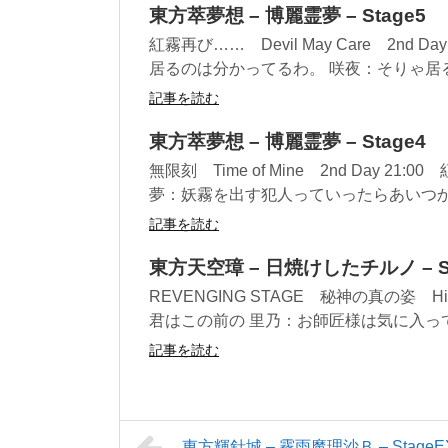
東方萃夢想 – 博麗霊夢 – Stage5
紅霧再び…… Devil May Care 2nd
居るのは分かってるわ。 咲夜：そりゃ居るで
記事を読む
東方萃夢想 – 博麗霊夢 – Stage4
無限刻 Time of Mine 2nd Day 
夢：妖霧を出す犯人っていったらあいつかな
記事を読む
東方天空璋 – 日焼けしたチルノ – St
REVENGING STAGE 秘神の真の姿 Hidde
君はこの前の 里乃：お師匠様は気に入ってい
記事を読む
東方輝針城 – 霧雨魔理沙Ｂ – StageE