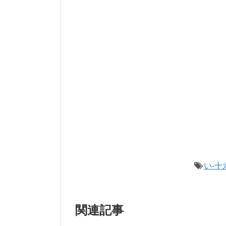
い-十
関連記事