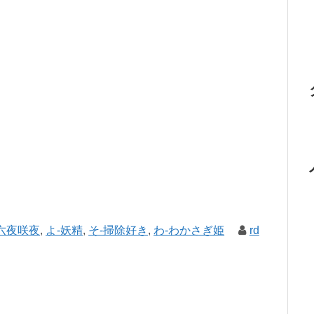
六夜咲夜
,
よ-妖精
,
そ-掃除好き
,
わ-わかさぎ姫
rd