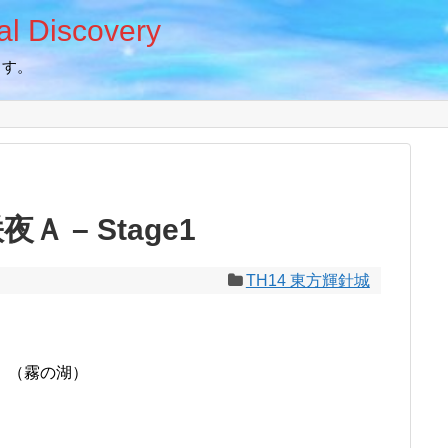
 Discovery
ます。
Ａ – Stage1
TH14 東方輝針城
ph （霧の湖）