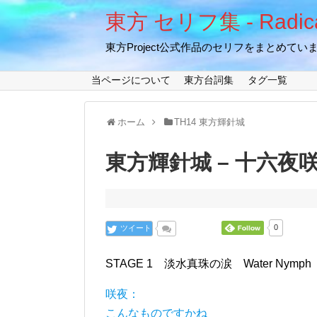
東方 セリフ集 - Radical
東方Project公式作品のセリフをまとめてい
当ページについて
東方台詞集
タグ一覧
ホーム
TH14 東方輝針城
東方輝針城 – 十六夜咲夜
ツイート
0
STAGE 1 淡水真珠の涙 Water Nym
咲夜：
こんなものですかね