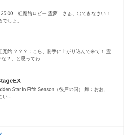
 Day 25:00 紅魔館ロビー 霊夢：さぁ、出てきなさい！
しょ。 ...
21:00 紅魔館 ？？？：こら、勝手に上がり込んで来て！ 霊
？、と思ってわ...
ageEX
n Star in Fifth Season（後戸の国） 舞：おお、
...
X