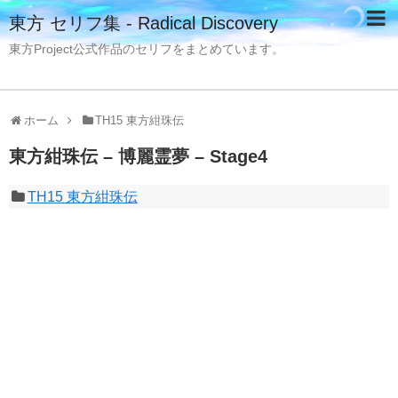
東方 セリフ集 - Radical Discovery
東方Project公式作品のセリフをまとめています。
ホーム
TH15 東方紺珠伝
東方紺珠伝 – 博麗霊夢 – Stage4
TH15 東方紺珠伝