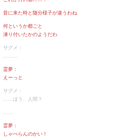
昔に来た時と随分様子が違うわね
何というか都ごと
凍り付いたかのようだわ
サグメ：
………
霊夢：
えーっと
サグメ：
……ほう、人間？
……
霊夢：
しゃべらんのかい！