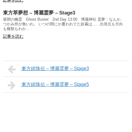
記事を読む
東方萃夢想 – 博麗霊夢 – Stage3
昼間の幽霊 Ghost Buster 2nd Day 13:00 博麗神社 霊夢：なんか、
つかみ所が無いわ。 いつの間にか覆われてた妖霧は……出現元も方向
も種類もわか...
記事を読む
東方紺珠伝 – 博麗霊夢 – Stage3
東方紺珠伝 – 博麗霊夢 – Stage5