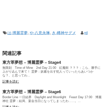
は-博麗霊夢
,
や-八意永琳
,
き-稀神サグメ
rd
関連記事
東方萃夢想 – 博麗霊夢 – Stage4
無限刻 Time of Mine 2nd Day 21:00 紅魔館 ？？？：こら、勝手に
上がり込んで来て！ 霊夢：妖霧を出す犯人っていったらあいつか
な？、と思ってわ...
記事を読む
東方萃夢想 – 博麗霊夢 – Stage6
Border Line 一日結界 Daylight and Moonlight Feast Day 17:00 博麗
神社 霊夢：結局、宴会当日になってしまったわ……。...