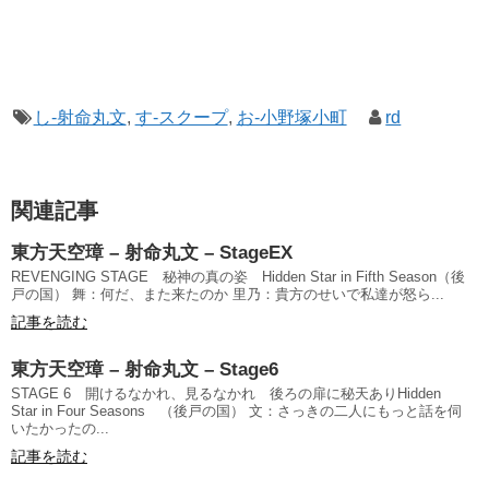
し-射命丸文
,
す-スクープ
,
お-小野塚小町
rd
関連記事
東方天空璋 – 射命丸文 – StageEX
REVENGING STAGE 秘神の真の姿 Hidden Star in Fifth Season（後
戸の国） 舞：何だ、また来たのか 里乃：貴方のせいで私達が怒ら...
記事を読む
東方天空璋 – 射命丸文 – Stage6
STAGE 6 開けるなかれ、見るなかれ 後ろの扉に秘天ありHidden
Star in Four Seasons （後戸の国） 文：さっきの二人にもっと話を伺
いたかったの...
記事を読む