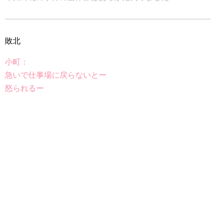
敗北
小町：
急いで仕事場に戻らないとー
怒られるー