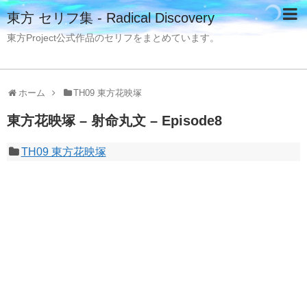
東方 セリフ集 - Radical Discovery
東方Project公式作品のセリフをまとめています。
ホーム
TH09 東方花映塚
東方花映塚 – 射命丸文 – Episode8
TH09 東方花映塚