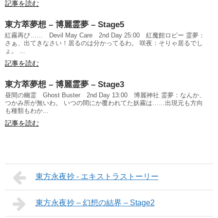
記事を読む
東方萃夢想 – 博麗霊夢 – Stage5
紅霧再び…… Devil May Care 2nd Day 25:00 紅魔館ロビー 霊夢：
さぁ、出てきなさい！居るのは分かってるわ。 咲夜：そりゃ居るでし
ょ。 ...
記事を読む
東方萃夢想 – 博麗霊夢 – Stage3
昼間の幽霊 Ghost Buster 2nd Day 13:00 博麗神社 霊夢：なんか、
つかみ所が無いわ。 いつの間にか覆われてた妖霧は……出現元も方向
も種類もわか...
記事を読む
東方永夜抄 - エキストラストーリー
東方永夜抄 – 幻想の結界 – Stage2