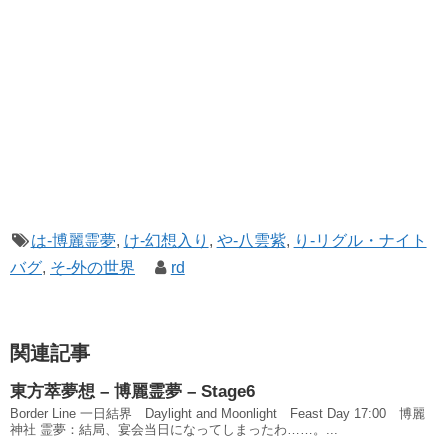
は-博麗霊夢
,
け-幻想入り
,
や-八雲紫
,
り-リグル・ナイト
バグ
,
そ-外の世界
rd
関連記事
東方萃夢想 – 博麗霊夢 – Stage6
Border Line 一日結界 Daylight and Moonlight Feast Day 17:00 博麗
神社 霊夢：結局、宴会当日になってしまったわ……。...