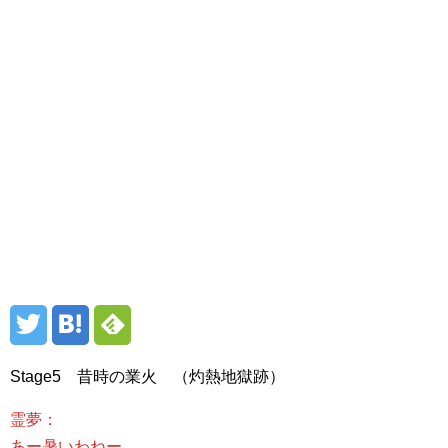
Stage5 昔時の業火 （灼熱地獄跡）
霊夢：
あー暑いわねー