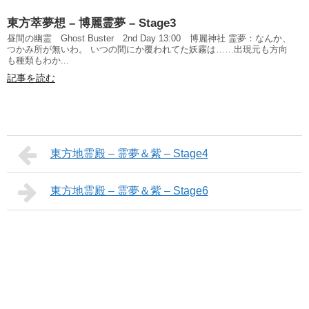
東方萃夢想 – 博麗霊夢 – Stage3
昼間の幽霊 Ghost Buster 2nd Day 13:00 博麗神社 霊夢：なんか、
つかみ所が無いわ。 いつの間にか覆われてた妖霧は……出現元も方向
も種類もわか...
記事を読む
東方地霊殿 – 霊夢＆紫 – Stage4
東方地霊殿 – 霊夢＆紫 – Stage6