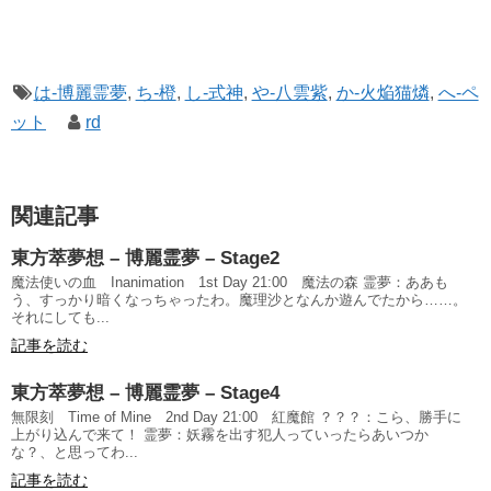
は-博麗霊夢
,
ち-橙
,
し-式神
,
や-八雲紫
,
か-火焔猫燐
,
へ-ペ
ット
rd
関連記事
東方萃夢想 – 博麗霊夢 – Stage2
魔法使いの血 Inanimation 1st Day 21:00 魔法の森 霊夢：ああも
う、すっかり暗くなっちゃったわ。魔理沙となんか遊んでたから……。
それにしても...
記事を読む
東方萃夢想 – 博麗霊夢 – Stage4
無限刻 Time of Mine 2nd Day 21:00 紅魔館 ？？？：こら、勝手に
上がり込んで来て！ 霊夢：妖霧を出す犯人っていったらあいつか
な？、と思ってわ...
記事を読む