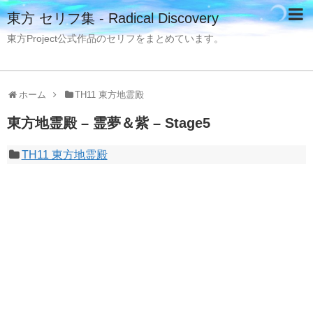
東方 セリフ集 - Radical Discovery
東方Project公式作品のセリフをまとめています。
ホーム
TH11 東方地霊殿
東方地霊殿 – 霊夢＆紫 – Stage5
TH11 東方地霊殿