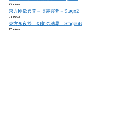
79 views
東方剛欲異聞 – 博麗霊夢 – Stage2
76 views
東方永夜抄 – 幻想の結界 – Stage6B
75 views