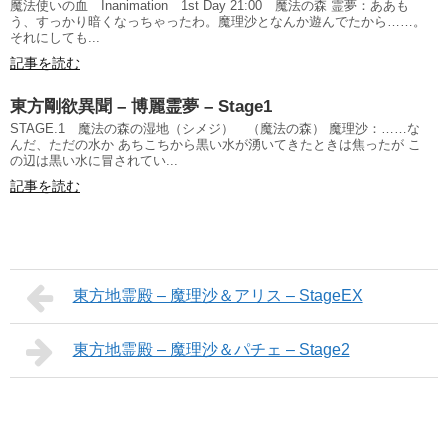
魔法使いの血 Inanimation 1st Day 21:00 魔法の森 霊夢：ああも
う、すっかり暗くなっちゃったわ。魔理沙となんか遊んでたから……。
それにしても...
記事を読む
東方剛欲異聞 – 博麗霊夢 – Stage1
STAGE.1 魔法の森の湿地（シメジ） （魔法の森） 魔理沙：……な
んだ、ただの水か あちこちから黒い水が湧いてきたときは焦ったが こ
の辺は黒い水に冒されてい...
記事を読む
東方地霊殿 – 魔理沙＆アリス – StageEX
東方地霊殿 – 魔理沙＆パチェ – Stage2