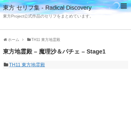
東方 セリフ集 - Radical Discovery
東方Project公式作品のセリフをまとめています。
ホーム
TH11 東方地霊殿
東方地霊殿 – 魔理沙＆パチェ – Stage1
TH11 東方地霊殿