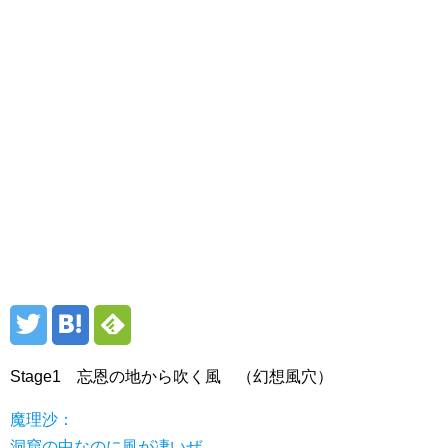
Stage1 忘恩の地から吹く風 （幻想風穴）
魔理沙：
洞窟の中なのに風が凄いぜ