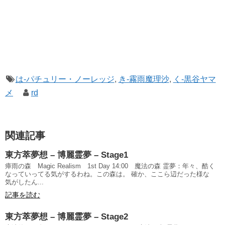
は-パチュリー・ノーレッジ
,
き-霧雨魔理沙
,
く-黒谷ヤマ
メ
rd
関連記事
東方萃夢想 – 博麗霊夢 – Stage1
瘴雨の森 Magic Realism 1st Day 14:00 魔法の森 霊夢：年々、酷く
なっていってる気がするわね。この森は。 確か、ここら辺だった様な
気がしたん...
記事を読む
東方萃夢想 – 博麗霊夢 – Stage2