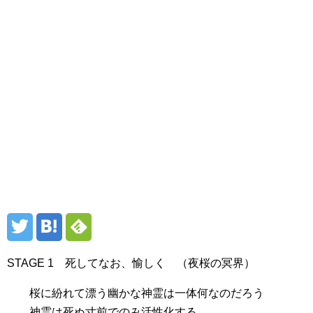
STAGE 1 死してなお、愉しく （夜桜の冥界）
桜に紛れて漂う幽かな神霊は一体何なのだろう
神霊は死ぬ寸前でのみ活性化する