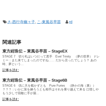
さ-西行寺幽々子
,
こ-東風谷早苗
rd
関連記事
東方紺珠伝 – 東風谷早苗 – StageEX
STAGE 7 切り札はいつだって悪手 Evel Trinity （夢の世界） ドレ
ミー：また来てしまったのですね…… だから言ったでしょう？ あの
時、夢という...
記事を読む
東方紺珠伝 – 東風谷早苗 – Stage6B
STAGE 6 倶に天を載かずとも Pure Furies （静かの海（裏））
？？？：いかに策を練ろうとも相手はそれを乗り越えて来る 口惜しや
もう少しで宿敵に手が届...
記事を読む