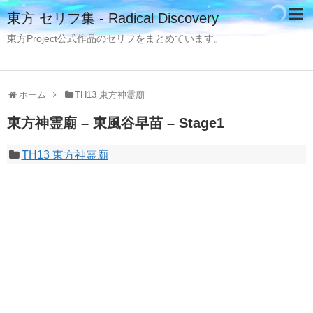
東方 セリフ集 - Radical Discovery
東方Project公式作品のセリフをまとめています。
ホーム
TH13 東方神霊廟
東方神霊廟 – 東風谷早苗 – Stage1
TH13 東方神霊廟