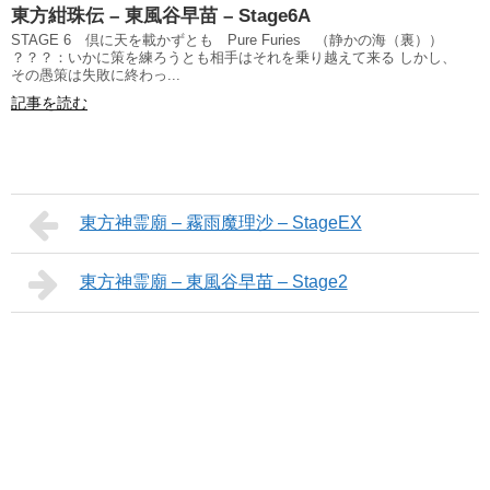
東方紺珠伝 – 東風谷早苗 – Stage6A
STAGE 6 倶に天を載かずとも Pure Furies （静かの海（裏））
？？？：いかに策を練ろうとも相手はそれを乗り越えて来る しかし、
その愚策は失敗に終わっ...
記事を読む
東方神霊廟 – 霧雨魔理沙 – StageEX
東方神霊廟 – 東風谷早苗 – Stage2